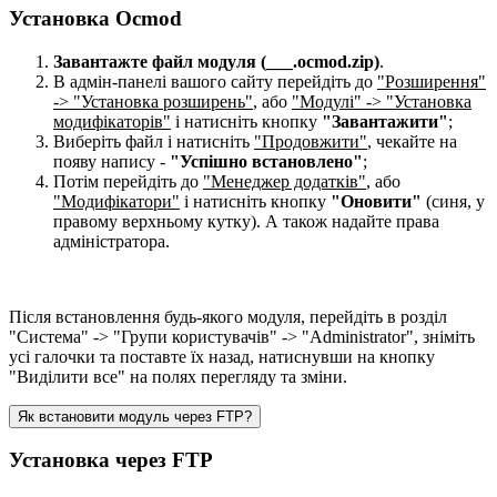
Установка Ocmod
Завантажте файл модуля (___.ocmod.zip)
.
В адмін-панелі вашого сайту перейдіть до
"Розширення"
-> "Установка розширень"
, або
"Модулі" -> "Установка
модифікаторів"
і натисніть кнопку
"Завантажити"
;
Виберіть файл і натисніть
"Продовжити"
, чекайте на
появу напису -
"Успішно встановлено"
;
Потім перейдіть до
"Менеджер додатків"
, або
"Модифікатори"
і натисніть кнопку
"Оновити"
(синя, у
правому верхньому кутку). А також надайте права
адміністратора.
Після встановлення будь-якого модуля, перейдіть в розділ
"Система" -> "Групи користувачів" -> "Administrator", зніміть
усі галочки та поставте їх назад, натиснувши на кнопку
"Виділити все" на полях перегляду та зміни.
Як встановити модуль через FTP?
Установка через FTP