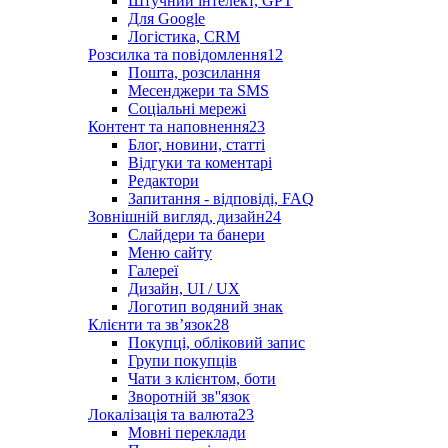
Штучний інтелект, GPT
Для Google
Логістика, CRM
Розсилка та повідомлення
12
Пошта, розсилання
Месенджери та SMS
Соціальні мережі
Контент та наповнення
23
Блог, новини, статті
Відгуки та коментарі
Редактори
Запитання - відповіді, FAQ
Зовнішній вигляд, дизайн
24
Слайдери та банери
Меню сайту
Галереї
Дизайн, UI / UX
Логотип водяний знак
Клієнти та звʼязок
28
Покупці, обліковий запис
Групи покупців
Чати з клієнтом, боти
Зворотній зв''язок
Локалізація та валюта
23
Мовні переклади