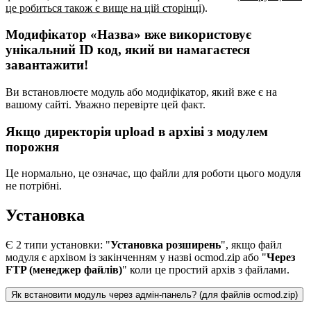
це робиться також є вище на цій сторінці)
.
Модифікатор «Назва» вже використовує
унікальний ID код, який ви намагаєтеся
завантажити!
Ви встановлюєте модуль або модифікатор, який вже є на
вашому сайті. Уважно перевірте цей факт.
Якщо директорія upload в архіві з модулем
порожня
Це нормально, це означає, що файли для роботи цього модуля
не потрібні.
Установка
Є 2 типи установки: "
Установка розширень
", якщо файл
модуля є архівом із закінченням у назві ocmod.zip або "
Через
FTP (менеджер файлів)
" коли це простий архів з файлами.
Як встановити модуль через адмін-панель? (для файлів ocmod.zip)