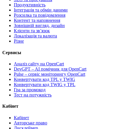
Продуктивність
Інтеграція та обмін даними
Розсилка та повідомлення
Контент та наповнення
Зовнішній вигляд, дизайн
Клієнти та звʼязок
Локалізація та валюта
Різне
Сервисы
Аналіз сайту на OpenCart
DevGPT – AI помічник для OpenCart
Pulse – сервіс моніторингу OpenCart
Конвертувати код TPL у TWIG
Конвертувати код TWIG у TPL
Гра за промокод
Тест на потужність
Кабінет
Кабінет
Авторське право
Дисклеймер