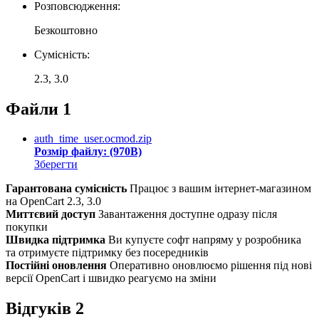
Розповсюдження:
Безкоштовно
Сумісність:
2.3, 3.0
Файли
1
auth_time_user.ocmod.zip
Розмір файлу: (970B)
Зберегти
Гарантована сумісність
Працює з вашим інтернет-магазином
на OpenCart 2.3, 3.0
Миттєвий доступ
Завантаження доступне одразу після
покупки
Швидка підтримка
Ви купуєте софт напряму у розробника
та отримуєте підтримку без посередників
Постійні оновлення
Оперативно оновлюємо рішення під нові
версії OpenCart і швидко реагуємо на зміни
Відгуків
2