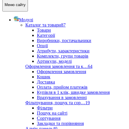
Меню сайту
Модулі
Каталог та товари
87
Товари
Категорії
Виробники, постачальники
Опції
Атрибути, характеристики
Комплекти, групи товарів
Артикули, моделі
Оформлення замовлення та к…
64
Оформлення замовлення
Кошик
Доставка
Оплата, прийом платежів
Купівля в 1 клік, швидке замовлення
Врахування в замовленні
Фільтрування, пошук та сор…
19
Фільтри
Пошук на сайті
Сортування
Закладки та порівняння
Адмін-панель
40