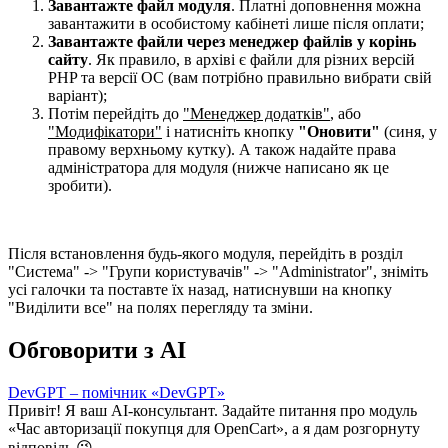
Завантажте файл модуля
. Платні доповнення можна
завантажити в особистому кабінеті лише після оплати;
Завантажте файли через менеджер файлів у корінь
сайту
. Як правило, в архіві є файли для різних версій
PHP та версії OC (вам потрібно правильно вибрати свій
варіант);
Потім перейдіть до
"Менеджер додатків"
, або
"Модифікатори"
і натисніть кнопку
"Оновити"
(синя, у
правому верхньому кутку). А також надайте права
адміністратора для модуля (нижче написано як це
зробити).
Після встановлення будь-якого модуля, перейдіть в розділ
"Система" -> "Групи користувачів" -> "Administrator", зніміть
усі галочки та поставте їх назад, натиснувши на кнопку
"Виділити все" на полях перегляду та зміни.
Обговорити з AI
DevGPT – помічник «DevGPT»
Привіт! Я ваш AI-консультант. Задайте питання про модуль
«Час авторизації покупця для OpenCart», а я дам розгорнуту
відповідь 😉.