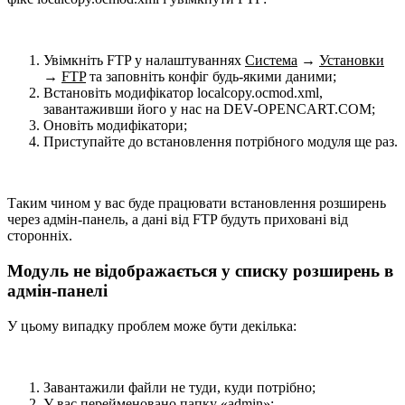
Увімкніть FTP у налаштуваннях
Система
→
Установки
→
FTP
та заповніть конфіг будь-якими даними;
Встановіть модифікатор localcopy.ocmod.xml,
завантаживши його у нас на DEV-OPENCART.COM;
Оновіть модифікатори;
Приступайте до встановлення потрібного модуля ще раз.
Таким чином у вас буде працювати встановлення розширень
через адмін-панель, а дані від FTP будуть приховані від
сторонніх.
Модуль не відображається у списку розширень в
адмін-панелі
У цьому випадку проблем може бути декілька:
Завантажили файли не туди, куди потрібно;
У вас перейменовано папку «admin»;