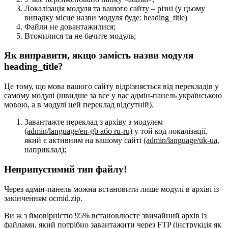
Локалізація модуля та вашого сайту – різні (у цьому
випадку місце назви модуля буде: heading_title)
Файли не довантажилися;
Втомилися та не бачите модуль;
Як виправити, якщо замість назви модуля
heading_title?
Це тому, що мова вашого сайту відрізняється від перекладів у
самому модулі (швидше за все у вас адмін-панель українською
мовою, а в модулі цей переклад відсутній).
Завантажте переклад з архіву з модулем
(admin/language/en-gb або ru-ru)
у той код локалізації,
який є активним на вашому сайті
(admin/language/uk-ua,
наприклад)
;
Неприпустимий тип файлу!
Через адмін-панель можна встановити лише модулі в архіві із
закінченням ocmid.zip.
Ви ж з ймовірністю 95% встановлюєте звичайний архів із
файлами, який потрібно завантажити через FTP
(інструкція як