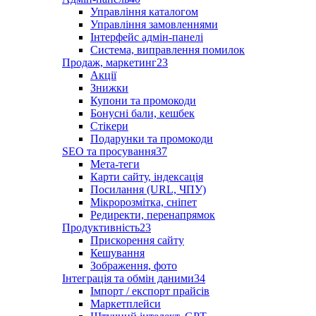
Управління каталогом
Управління замовленнями
Інтерфейс адмін-панелі
Система, виправлення помилок
Продаж, маркетинг
23
Акції
Знижки
Купони та промокоди
Бонусні бали, кешбек
Стікери
Подарунки та промокоди
SEO та просування
37
Мета-теги
Карти сайту, індексація
Посилання (URL, ЧПУ)
Мікророзмітка, сніпет
Редиректи, перенапрямок
Продуктивність
23
Прискорення сайту
Кешування
Зображення, фото
Інтеграція та обмін даними
34
Імпорт / експорт прайсів
Маркетплейси