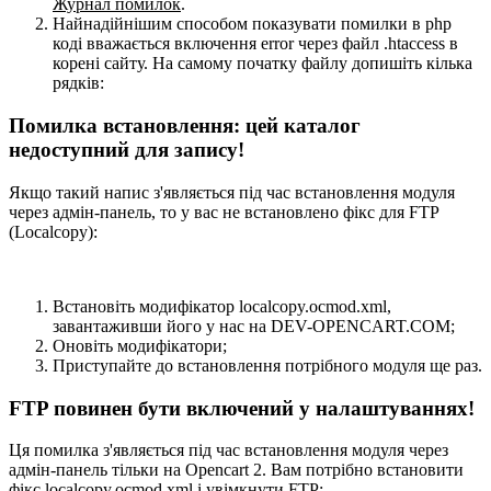
Журнал помилок
.
Найнадійнішим способом показувати помилки в php
коді вважається включення error через файл .htaccess в
корені сайту. На самому початку файлу допишіть кілька
рядків:
Помилка встановлення: цей каталог
недоступний для запису!
Якщо такий напис з'являється під час встановлення модуля
через адмін-панель, то у вас не встановлено фікс для FTP
(Localcopy):
Встановіть модифікатор localcopy.ocmod.xml,
завантаживши його у нас на DEV-OPENCART.COM;
Оновіть модифікатори;
Приступайте до встановлення потрібного модуля ще раз.
FTP повинен бути включений у налаштуваннях!
Ця помилка з'являється під час встановлення модуля через
адмін-панель тільки на Opencart 2. Вам потрібно встановити
фікс localcopy.ocmod.xml і увімкнути FTP: