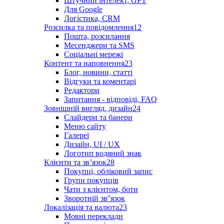
Штучний інтелект, GPT
Для Google
Логістика, CRM
Розсилка та повідомлення
12
Пошта, розсилання
Месенджери та SMS
Соціальні мережі
Контент та наповнення
23
Блог, новини, статті
Відгуки та коментарі
Редактори
Запитання - відповіді, FAQ
Зовнішній вигляд, дизайн
24
Слайдери та банери
Меню сайту
Галереї
Дизайн, UI / UX
Логотип водяний знак
Клієнти та звʼязок
28
Покупці, обліковий запис
Групи покупців
Чати з клієнтом, боти
Зворотній зв''язок
Локалізація та валюта
23
Мовні переклади