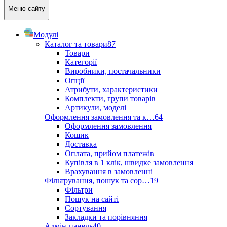
Меню сайту
Модулі
Каталог та товари
87
Товари
Категорії
Виробники, постачальники
Опції
Атрибути, характеристики
Комплекти, групи товарів
Артикули, моделі
Оформлення замовлення та к…
64
Оформлення замовлення
Кошик
Доставка
Оплата, прийом платежів
Купівля в 1 клік, швидке замовлення
Врахування в замовленні
Фільтрування, пошук та сор…
19
Фільтри
Пошук на сайті
Сортування
Закладки та порівняння
Адмін-панель
40