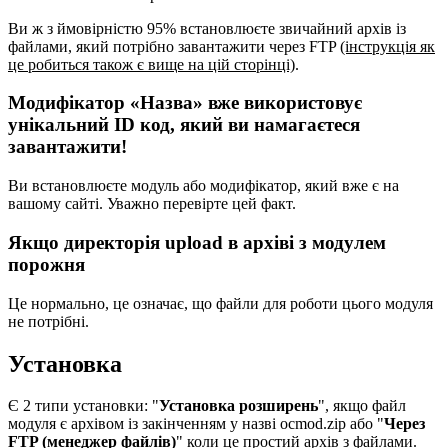
Ви ж з ймовірністю 95% встановлюєте звичайний архів із
файлами, який потрібно завантажити через FTP
(інструкція як
це робиться також є вище на цій сторінці)
.
Модифікатор «Назва» вже використовує
унікальний ID код, який ви намагаєтеся
завантажити!
Ви встановлюєте модуль або модифікатор, який вже є на
вашому сайті. Уважно перевірте цей факт.
Якщо директорія upload в архіві з модулем
порожня
Це нормально, це означає, що файли для роботи цього модуля
не потрібні.
Установка
Є 2 типи установки: "
Установка розширень
", якщо файл
модуля є архівом із закінченням у назві ocmod.zip або "
Через
FTP (менеджер файлів)
" коли це простий архів з файлами.