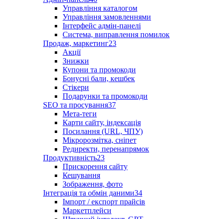
Управління каталогом
Управління замовленнями
Інтерфейс адмін-панелі
Система, виправлення помилок
Продаж, маркетинг
23
Акції
Знижки
Купони та промокоди
Бонусні бали, кешбек
Стікери
Подарунки та промокоди
SEO та просування
37
Мета-теги
Карти сайту, індексація
Посилання (URL, ЧПУ)
Мікророзмітка, сніпет
Редиректи, перенапрямок
Продуктивність
23
Прискорення сайту
Кешування
Зображення, фото
Інтеграція та обмін даними
34
Імпорт / експорт прайсів
Маркетплейси