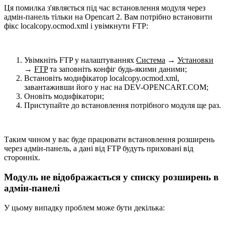
Ця помилка з'являється під час встановлення модуля через
адмін-панель тільки на Opencart 2. Вам потрібно встановити
фікс localcopy.ocmod.xml і увімкнути FTP:
Увімкніть FTP у налаштуваннях
Система
→
Установки
→
FTP
та заповніть конфіг будь-якими даними;
Встановіть модифікатор localcopy.ocmod.xml,
завантаживши його у нас на DEV-OPENCART.COM;
Оновіть модифікатори;
Приступайте до встановлення потрібного модуля ще раз.
Таким чином у вас буде працювати встановлення розширень
через адмін-панель, а дані від FTP будуть приховані від
сторонніх.
Модуль не відображається у списку розширень в
адмін-панелі
У цьому випадку проблем може бути декілька: