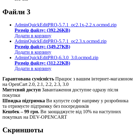
Файли
3
AdminQuickEditPRO-5.7.1_oc2.1x-2.2.x.ocmod.zip
Розмір файлу: (392.26KB)
Додати в корзину
AdminQuickEditPRO-5.7.1_oc2.3.x.ocmod.zip
Розмір файлу: (349.27KB)
Додати в корзину
AdminQuickEditPRO-6.3.0_3.0.ocmod.zip
Розмір файлу: (312.22KB)
Додати в корзину
Гарантована сумісність
Працює з вашим інтернет-магазином
на OpenCart 2.0, 2.1, 2.2, 2.3, 3.0
Миттєвий доступ
Завантаження доступне одразу після
покупки
Швидка підтримка
Ви купуєте софт напряму у розробника
та отримуєте підтримку без посередників
Кешбек – 99 грн.
Ви заощаджуєте від 10% на наступних
покупках на DEV-OPENCART
Скриншоты