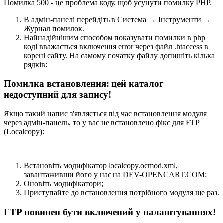
Помилка 500 - це проблема коду, щоб усунути помилку PHP.
В адмін-панелі перейдіть в
Система
→
Інструменти
→
Журнал помилок
.
Найнадійнішим способом показувати помилки в php
коді вважається включення error через файл .htaccess в
корені сайту. На самому початку файлу допишіть кілька
рядків:
Помилка встановлення: цей каталог
недоступний для запису!
Якщо такий напис з'являється під час встановлення модуля
через адмін-панель, то у вас не встановлено фікс для FTP
(Localcopy):
Встановіть модифікатор localcopy.ocmod.xml,
завантаживши його у нас на DEV-OPENCART.COM;
Оновіть модифікатори;
Приступайте до встановлення потрібного модуля ще раз.
FTP повинен бути включений у налаштуваннях!