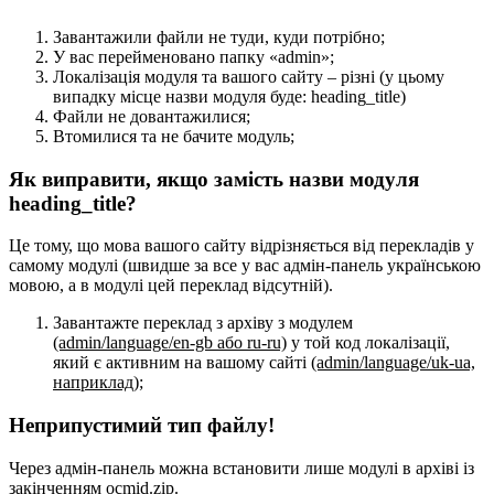
Завантажили файли не туди, куди потрібно;
У вас перейменовано папку «admin»;
Локалізація модуля та вашого сайту – різні (у цьому
випадку місце назви модуля буде: heading_title)
Файли не довантажилися;
Втомилися та не бачите модуль;
Як виправити, якщо замість назви модуля
heading_title?
Це тому, що мова вашого сайту відрізняється від перекладів у
самому модулі (швидше за все у вас адмін-панель українською
мовою, а в модулі цей переклад відсутній).
Завантажте переклад з архіву з модулем
(admin/language/en-gb або ru-ru)
у той код локалізації,
який є активним на вашому сайті
(admin/language/uk-ua,
наприклад)
;
Неприпустимий тип файлу!
Через адмін-панель можна встановити лише модулі в архіві із
закінченням ocmid.zip.