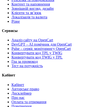
Контент та наповнення
Зовнішній вигляд, дизайн
Клієнти та звʼязок
Локалізація та валюта
Різне
Сервисы
Аналіз сайту на OpenCart
DevGPT – AI помічник для OpenCart
Pulse – сервіс моніторингу OpenCart
Конвертувати код TPL у TWIG
Конвертувати код TWIG у TPL
Гра за промокод
Тест на потужність
Кабінет
Кабінет
Авторське право
Дисклеймер
Про нас
Оплата та отримання
Повернення