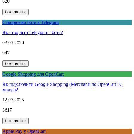
620
Докладніше
Створюємо бота в Telegram
Як створити Telegram – бота?
03.05.2026
947
Докладніше
Google Shopping для OpenCart
Як підключити Google Shopping (Merchant) до OpenCart? Є
модуль!
12.07.2025
3617
Докладніше
Apple Pay у OpenCart