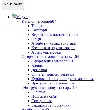
Меню сайту
Модулі
Каталог та товари
87
Товари
Категорії
Виробники, постачальники
Опції
Атрибути, характеристики
Комплекти, групи товарів
Артикули, моделі
Оформлення замовлення та к…
64
Оформлення замовлення
Кошик
Доставка
Оплата, прийом платежів
Купівля в 1 клік, швидке замовлення
Врахування в замовленні
Фільтрування, пошук та сор…
19
Фільтри
Пошук на сайті
Сортування
Закладки та порівняння
Адмін-панель
40