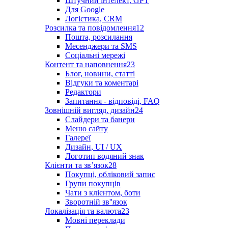
Штучний інтелект, GPT
Для Google
Логістика, CRM
Розсилка та повідомлення
12
Пошта, розсилання
Месенджери та SMS
Соціальні мережі
Контент та наповнення
23
Блог, новини, статті
Відгуки та коментарі
Редактори
Запитання - відповіді, FAQ
Зовнішній вигляд, дизайн
24
Слайдери та банери
Меню сайту
Галереї
Дизайн, UI / UX
Логотип водяний знак
Клієнти та звʼязок
28
Покупці, обліковий запис
Групи покупців
Чати з клієнтом, боти
Зворотній зв''язок
Локалізація та валюта
23
Мовні переклади