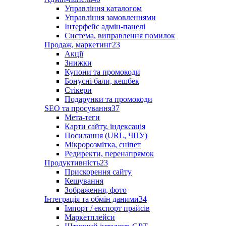
Управління каталогом
Управління замовленнями
Інтерфейс адмін-панелі
Система, виправлення помилок
Продаж, маркетинг
23
Акції
Знижки
Купони та промокоди
Бонусні бали, кешбек
Стікери
Подарунки та промокоди
SEO та просування
37
Мета-теги
Карти сайту, індексація
Посилання (URL, ЧПУ)
Мікророзмітка, сніпет
Редиректи, перенапрямок
Продуктивність
23
Прискорення сайту
Кешування
Зображення, фото
Інтеграція та обмін даними
34
Імпорт / експорт прайсів
Маркетплейси