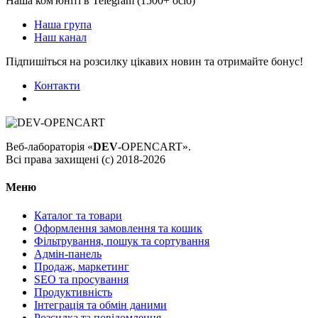
Наша ком'юніті в Telegram (1500+ осіб)
Наша група
Наш канал
Підпишіться на розсилку цікавих новин та отримайте бонус!
Контакти
Веб-лабораторія «
DEV
-OPENCART».
Всі права захищені (с) 2018-2026
Меню
Каталог та товари
Оформлення замовлення та кошик
Фільтрування, пошук та сортування
Адмін-панель
Продаж, маркетинг
SEO та просування
Продуктивність
Інтеграція та обмін даними
Розсилка та повідомлення