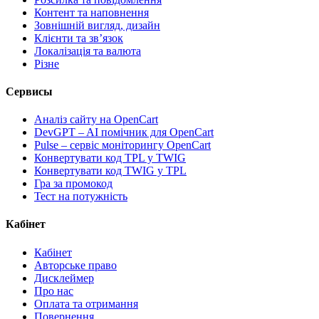
Контент та наповнення
Зовнішній вигляд, дизайн
Клієнти та звʼязок
Локалізація та валюта
Різне
Сервисы
Аналіз сайту на OpenCart
DevGPT – AI помічник для OpenCart
Pulse – сервіс моніторингу OpenCart
Конвертувати код TPL у TWIG
Конвертувати код TWIG у TPL
Гра за промокод
Тест на потужність
Кабінет
Кабінет
Авторське право
Дисклеймер
Про нас
Оплата та отримання
Повернення