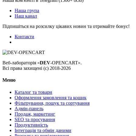
Наша ком'юніті в Telegram (1500+ осіб)
Наша група
Наш канал
Підпишіться на розсилку цікавих новин та отримайте бонус!
Контакти
Веб-лабораторія «
DEV
-OPENCART».
Всі права захищені (с) 2018-2026
Меню
Каталог та товари
Оформлення замовлення та кошик
Фільтрування, пошук та сортування
Адмін-панель
Продаж, маркетинг
SEO та просування
Продуктивність
Інтеграція та обмін даними
Розсилка та повідомлення