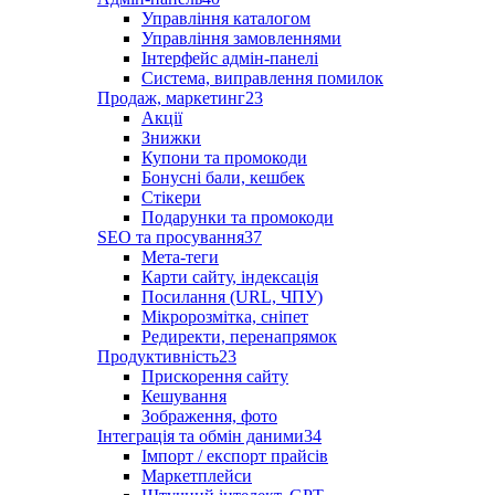
Управління каталогом
Управління замовленнями
Інтерфейс адмін-панелі
Система, виправлення помилок
Продаж, маркетинг
23
Акції
Знижки
Купони та промокоди
Бонусні бали, кешбек
Стікери
Подарунки та промокоди
SEO та просування
37
Мета-теги
Карти сайту, індексація
Посилання (URL, ЧПУ)
Мікророзмітка, сніпет
Редиректи, перенапрямок
Продуктивність
23
Прискорення сайту
Кешування
Зображення, фото
Інтеграція та обмін даними
34
Імпорт / експорт прайсів
Маркетплейси