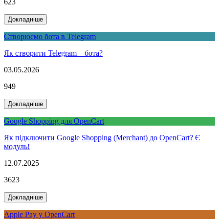
623
Докладніше
Створюємо бота в Telegram
Як створити Telegram – бота?
03.05.2026
949
Докладніше
Google Shopping для OpenCart
Як підключити Google Shopping (Merchant) до OpenCart? Є
модуль!
12.07.2025
3623
Докладніше
Apple Pay у OpenCart