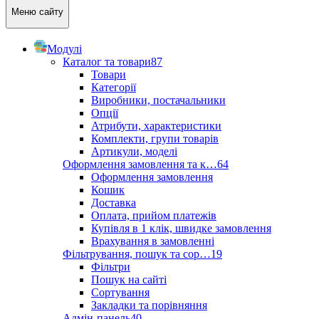
Меню сайту
Модулі
Каталог та товари
87
Товари
Категорії
Виробники, постачальники
Опції
Атрибути, характеристики
Комплекти, групи товарів
Артикули, моделі
Оформлення замовлення та к…
64
Оформлення замовлення
Кошик
Доставка
Оплата, прийом платежів
Купівля в 1 клік, швидке замовлення
Врахування в замовленні
Фільтрування, пошук та сор…
19
Фільтри
Пошук на сайті
Сортування
Закладки та порівняння
Адмін-панель
40