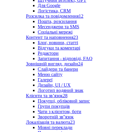
Штучний інтелект, GPT
Для Google
Логістика, CRM
Розсилка та повідомлення
12
Пошта, розсилання
Месенджери та SMS
Соціальні мережі
Контент та наповнення
23
Блог, новини, статті
Відгуки та коментарі
Редактори
Запитання - відповіді, FAQ
Зовнішній вигляд, дизайн
24
Слайдери та банери
Меню сайту
Галереї
Дизайн, UI / UX
Логотип водяний знак
Клієнти та звʼязок
28
Покупці, обліковий запис
Групи покупців
Чати з клієнтом, боти
Зворотній зв''язок
Локалізація та валюта
23
Мовні переклади